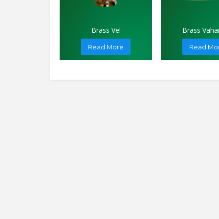
Brass Vel
Brass Vah
Read More
Read Mo