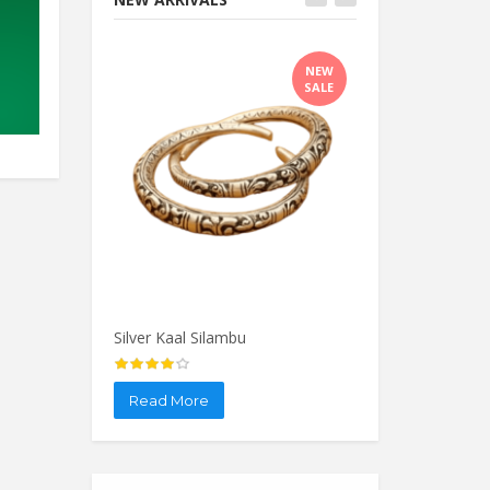
Brass Thiruvachi
Brass Theksha
NEW
SALE
Read More
Read More
Silver Kaal Silambu
Silver Salangai
Read More
Read More