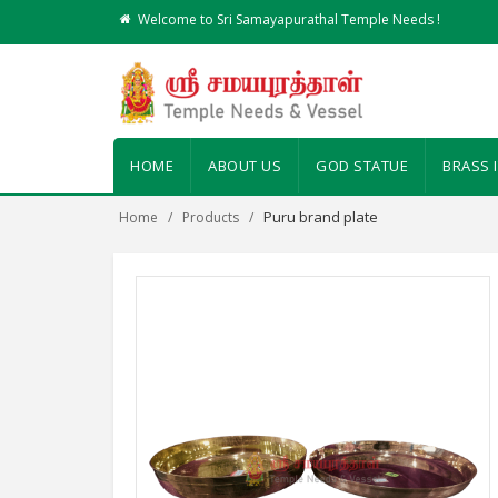
Welcome to Sri Samayapurathal Temple Needs !
HOME
ABOUT US
GOD STATUE
BRASS 
Puru brand plate
Home
Products