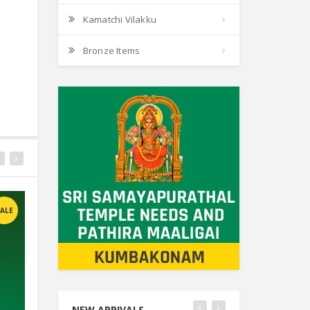
Kamatchi Vilakku
Bronze Items
ALE
SALE
SALE
NEW ARRIVALS