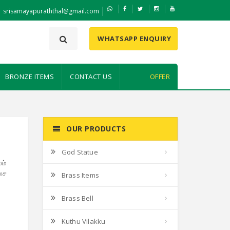
srisamayapuraththal@gmail.com
WHATSAPP ENQUIRY
BRONZE ITEMS
CONTACT US
OFFER
OUR PRODUCTS
God Statue
ம்
கலச
Brass Items
Brass Bell
Kuthu Vilakku