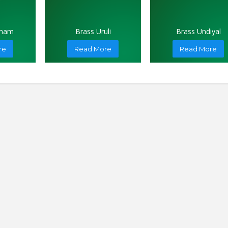
anam
Brass Uruli
Brass Undiyal
re
Read More
Read More