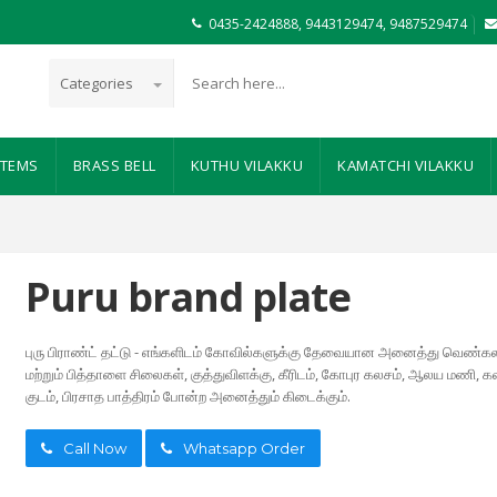
0435-2424888,
9443129474,
9487529474
Categories
ITEMS
BRASS BELL
KUTHU VILAKKU
KAMATCHI VILAKKU
Puru brand plate
புரு பிராண்ட் தட்டு - எங்களிடம் கோவில்களுக்கு தேவையான அனைத்து வெண்கல
மற்றும் பித்தாளை சிலைகள், குத்துவிளக்கு, கீரிடம், கோபுர கலசம், ஆலய மணி, 
குடம், பிரசாத பாத்திரம் போன்ற அனைத்தும் கிடைக்கும்.
Call Now
Whatsapp Order