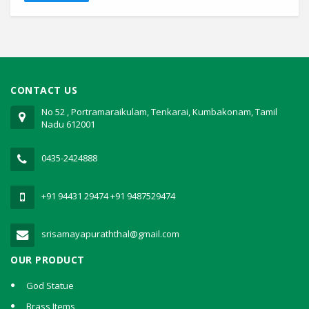
CONTACT US
No 52 , Portramaraikulam, Tenkarai, Kumbakonam, Tamil
Nadu 612001
0435-2424888
+91 94431 29474
+91 9487529474
srisamayapuraththal@gmail.com
OUR PRODUCT
God Statue
Brass Items