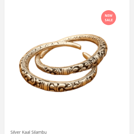
NEW
SALE
Silver Kaal Silambu
Silve