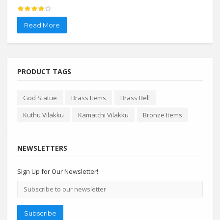
Read More
Re
PRODUCT TAGS
God Statue
Brass Items
Brass Bell
Kuthu Vilakku
Kamatchi Vilakku
Bronze Items
NEWSLETTERS
Sign Up for Our Newsletter!
Email
address
Subscribe