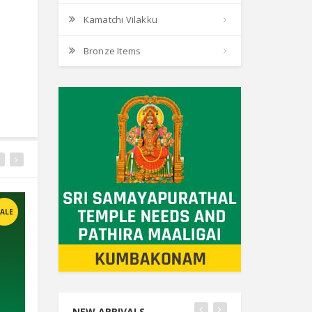
Kamatchi Vilakku
Bronze Items
ALE
SALE
SALE
NEW ARRIVALS