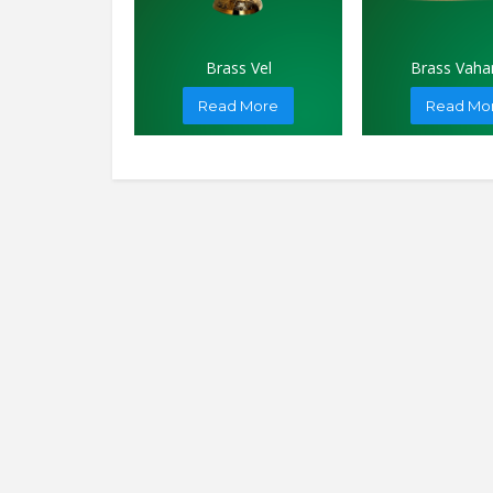
Brass Vel
Brass Vah
Read More
Read Mo