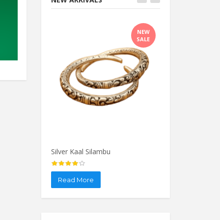
Brass Thiruvachi
Brass Theksha
NEW
SALE
Read More
Read More
Silver Kaal Silambu
Silver Salangai
Read More
Read More