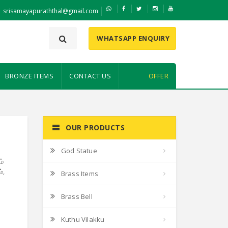
srisamayapuraththal@gmail.com
WHATSAPP ENQUIRY
BRONZE ITEMS
CONTACT US
OFFER
OUR PRODUCTS
God Statue
ம்
்,
Brass Items
Brass Bell
Kuthu Vilakku