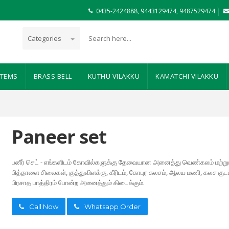
0435-2424888,
9443129474,
9487529474
Categories
ITEMS
BRASS BELL
KUTHU VILAKKU
KAMATCHI VILAKKU
Paneer set
பனீர் செட் - எங்களிடம் கோவில்களுக்கு தேவையான அனைத்து வெண்கலம் மற்று
பித்தாளை சிலைகள், குத்துவிளக்கு, கீரிடம், கோபுர கலசம், ஆலய மணி, கலச குடம
பிரசாத பாத்திரம் போன்ற அனைத்தும் கிடைக்கும்.
Call Now
Whatsapp Order