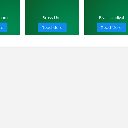
anam
Brass Uruli
Brass Undiyal
re
Read More
Read More