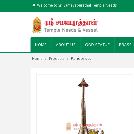
Welcome to Sri Samayapurathal Temple Needs !
HOME
ABOUT US
GOD STATUE
BRASS 
Paneer set
Home
Products