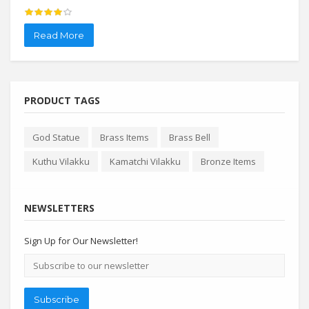
Read More
Re
PRODUCT TAGS
God Statue
Brass Items
Brass Bell
Kuthu Vilakku
Kamatchi Vilakku
Bronze Items
NEWSLETTERS
Sign Up for Our Newsletter!
Email
address
Subscribe