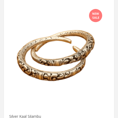
NEW
SALE
Silver Kaal Silambu
Silve