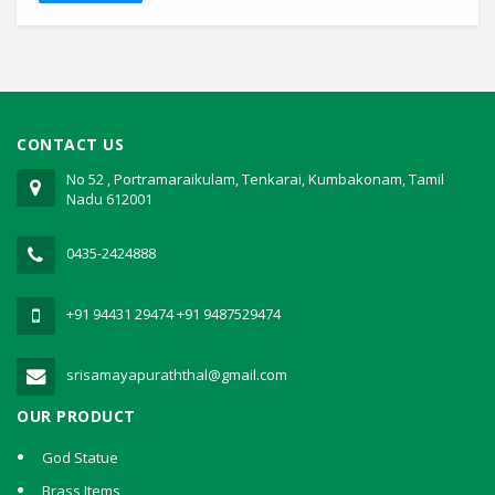
CONTACT US
No 52 , Portramaraikulam, Tenkarai, Kumbakonam, Tamil
Nadu 612001
0435-2424888
+91 94431 29474
+91 9487529474
srisamayapuraththal@gmail.com
OUR PRODUCT
God Statue
Brass Items