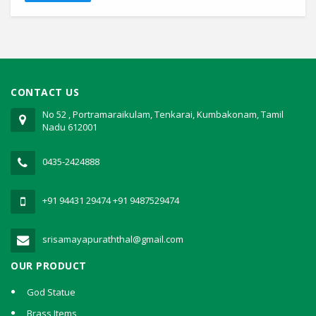
CONTACT US
No 52 , Portramaraikulam, Tenkarai, Kumbakonam, Tamil
Nadu 612001
0435-2424888
+91 94431 29474
+91 9487529474
srisamayapuraththal@gmail.com
OUR PRODUCT
God Statue
Brass Items