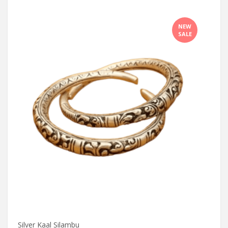
NEW
SALE
Silver Kaal Silambu
Silve