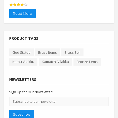
Read More
Re
PRODUCT TAGS
God Statue
Brass Items
Brass Bell
Kuthu Vilakku
Kamatchi Vilakku
Bronze Items
NEWSLETTERS
Sign Up for Our Newsletter!
Email
address
Subscribe