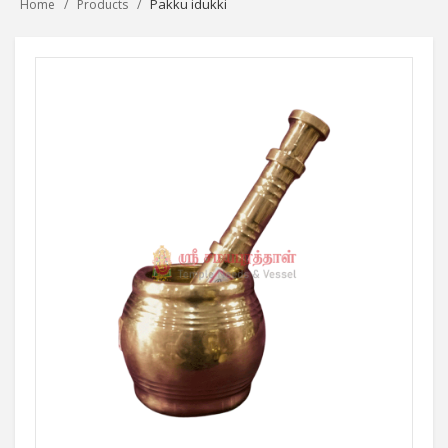
Pakku idukki
Home
Products