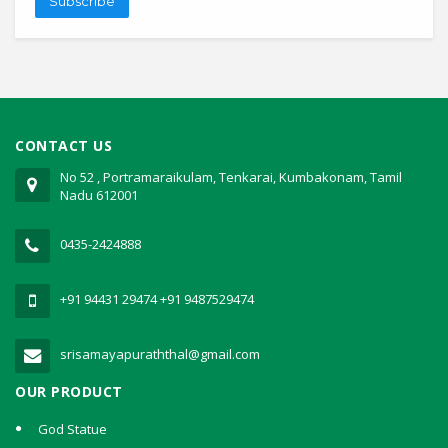
Subscribe
CONTACT US
No 52 , Portramaraikulam, Tenkarai, Kumbakonam, Tamil
Nadu 612001
0435-2424888
+91 94431 29474
+91 9487529474
srisamayapuraththal@gmail.com
OUR PRODUCT
God Statue